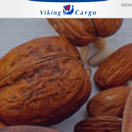
MEN
HAVAYOLU TAŞIMACILIĞI
DENIZYOLU TAŞIMACILIĞI
CHARTER UÇAK KIRALAMA
HAKKIMIZDA
BIZE ULAŞIN
BLOG
SONFIYAT UÇAK BILETI
ANASAYFA